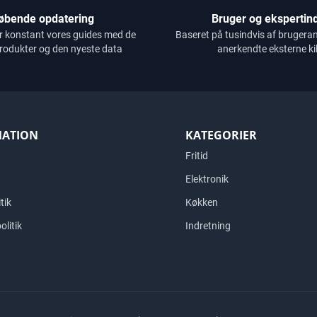
øbende opdatering
Bruger og ekspertind
r konstant vores guides med de
Baseret på tusindvis af brugera
rodukter og den nyeste data
anerkendte eksterne ki
MATION
KATEGORIER
Fritid
Elektronik
tik
Køkken
olitik
Indretning