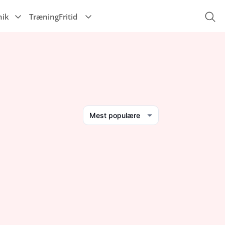
nik
Træning
Fritid
Musik
Mest populære