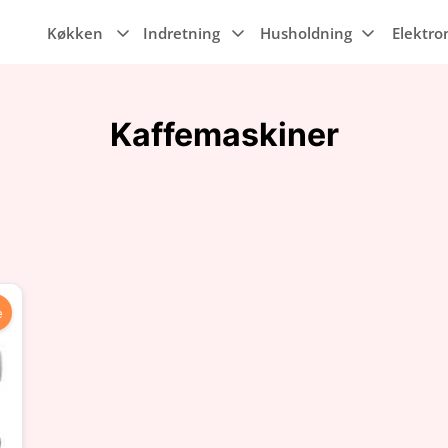
Køkken
Indretning
Husholdning
Elektro
Kaffemaskiner
Senge
Kaffemaskiner
Wi-Fi
Støvsugere
Dyner & puder
TIlbehør
e