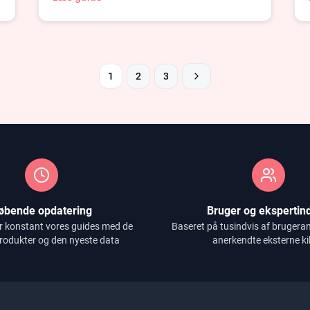
1
2
3
øbende opdatering
Bruger og ekspertind
r konstant vores guides med de
Baseret på tusindvis af brugera
rodukter og den nyeste data
anerkendte eksterne ki