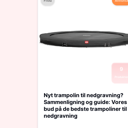
Fritid
Annonc
9
Produkte
Nyt trampolin til nedgravning?
Sammenligning og guide: Vores
bud på de bedste trampoliner til
nedgravning