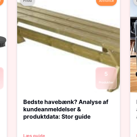
e
Fritid
Annonce
5
r
Produkter
Bedste havebænk? Analyse af
kundeanmeldelser &
produktdata: Stor guide
Læs guide