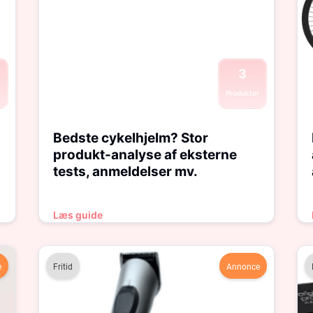
3
r
Produkter
Bedste cykelhjelm? Stor
produkt-analyse af eksterne
tests, anmeldelser mv.
Læs guide
e
Fritid
Annonce