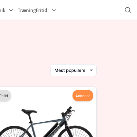
nik
Træning
Fritid
Musik
Mest populære
Fritid
Annonce