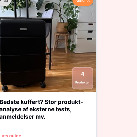
Fritid
Annonce
4
Produkter
Bedste kuffert? Stor produkt-
analyse af eksterne tests,
anmeldelser mv.
Læs guide