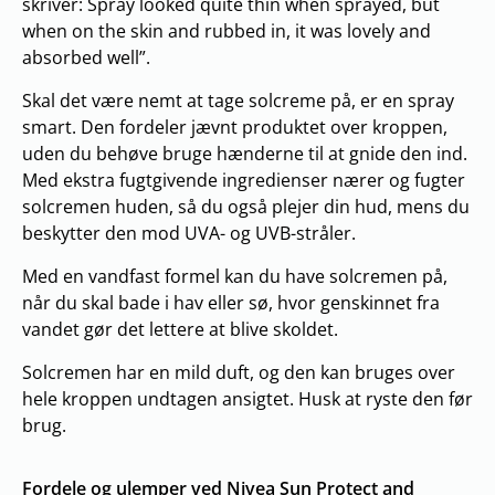
skriver: Spray looked quite thin when sprayed, but
when on the skin and rubbed in, it was lovely and
absorbed well”.
Skal det være nemt at tage solcreme på, er en spray
smart. Den fordeler jævnt produktet over kroppen,
uden du behøve bruge hænderne til at gnide den ind.
Med ekstra fugtgivende ingredienser nærer og fugter
solcremen huden, så du også plejer din hud, mens du
beskytter den mod UVA- og UVB-stråler.
Med en vandfast formel kan du have solcremen på,
når du skal bade i hav eller sø, hvor genskinnet fra
vandet gør det lettere at blive skoldet.
Solcremen har en mild duft, og den kan bruges over
hele kroppen undtagen ansigtet. Husk at ryste den før
brug.
Fordele og ulemper ved Nivea Sun Protect and