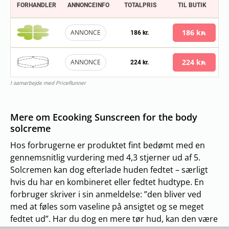
FORHANDLER
ANNONCEINFO
TOTALPRIS
TIL BUTIK
186 kr.
ANNONCE
186 kr.
224 kr.
ANNONCE
224 kr.
I samarbejde med PriceRunner
Mere om Ecooking Sunscreen for the body
solcreme
Hos forbrugerne er produktet fint bedømt med en
gennemsnitlig vurdering med 4,3 stjerner ud af 5.
Solcremen kan dog efterlade huden fedtet – særligt
hvis du har en kombineret eller fedtet hudtype. En
forbruger skriver i sin anmeldelse: ”den bliver ved
med at føles som vaseline på ansigtet og se meget
fedtet ud”. Har du dog en mere tør hud, kan den være