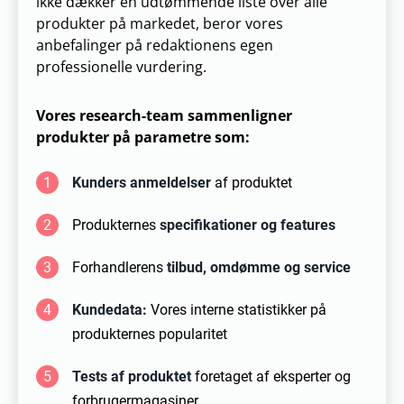
ikke dækker en udtømmende liste over alle
produkter på markedet, beror vores
anbefalinger på redaktionens egen
professionelle vurdering.
Vores research-team sammenligner
produkter på parametre som:
1
Kunders anmeldelser
af produktet
2
Produkternes
specifikationer og features
3
Forhandlerens
tilbud, omdømme og service
4
Kundedata:
Vores interne statistikker på
produkternes popularitet
5
Tests af produktet
foretaget af eksperter og
forbrugermagasiner