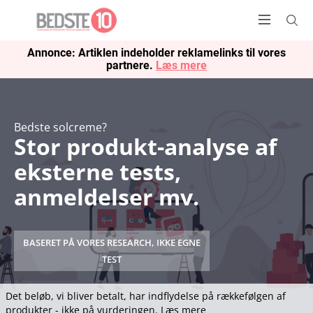
Annonce: Artiklen indeholder reklamelinks til vores
partnere.
Læs mere
Bedste solcreme?
Stor produkt-analyse af
eksterne tests,
anmeldelser mv.
BASERET PÅ VORES RESEARCH, IKKE EGNE
TEST
Det beløb, vi bliver betalt, har indflydelse på rækkefølgen af
produkter - ikke på vurderingen.
Læs mere