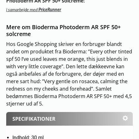
Photoderm AR SPF 50+ solcreme:
i samarbejde med
PriceRunner
Mere om Bioderma Photoderm AR SPF 50+
solcreme
Hos Google Shopping skriver en forbruger blandt
andet om produktet fra Bioderma: ”Every other tinted
spf 50 I’ve used leaves me orange, this just blends in
with very little coverage”. Den lette dækkeevne kan
også anbefales af de forbrugere, der døjer med en
mere sart hud: ”Very gentle on rosacea, calming the
redness on my cheeks and forehead”. Samlet
bedømmes Bioderma Photoderm AR SPF 50+ med 4,5
stjerner ud af 5.
SPECIFIKATIONER
Indhold: 30 ml