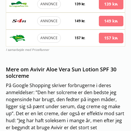
139 kr.
ANNONCE
139 kr.
149 kr.
ANNONCE
149 kr.
157 kr.
ANNONCE
157 kr.
I samarbejde med PriceRunner
Mere om Avivir Aloe Vera Sun Lotion SPF 30
solcreme
På Google Shopping skriver forbrugerne i deres
anmeldelser: ”Den her solcreme er den bedste jeg
nogensinde har brugt, den fedter på ingen måder,
ligger sig så pænt under serum, dag creme og make
up”. Det er en let creme, der også er effektiv mod sart
hud: ”Jeg har haft soleksem i mange år, men efter jeg
er begyndt at bruge Avivir er det stort set