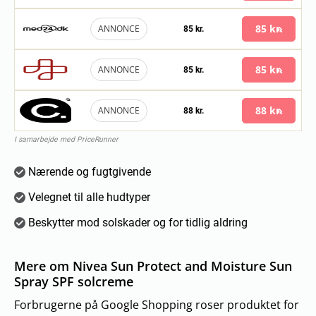
85 kr.
ANNONCE
85 kr.
85 kr.
ANNONCE
85 kr.
88 kr.
ANNONCE
88 kr.
I samarbejde med PriceRunner
Nærende og fugtgivende
Velegnet til alle hudtyper
Beskytter mod solskader og for tidlig aldring
Mere om Nivea Sun Protect and Moisture Sun
Spray SPF solcreme
Forbrugerne på Google Shopping roser produktet for