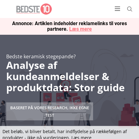
Annonce: Artiklen indeholder reklamelinks til vores
partnere.
Læs mere
Bedste keramisk stegepande?
Analyse af
kundeanmeldelser &
produktdata: Stor guide
BASERET PÅ VORES RESEARCH, IKKE EGNE
TEST
Det beløb, vi bliver betalt, har indflydelse på rækkefølgen af
produkter - ikke på vurderingen.
Læs mere