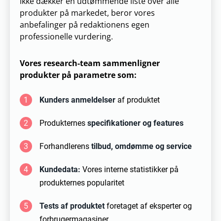
ikke dækker en udtømmende liste over alle
produkter på markedet, beror vores
anbefalinger på redaktionens egen
professionelle vurdering.
Vores research-team sammenligner
produkter på parametre som:
1
Kunders anmeldelser
af produktet
2
Produkternes
specifikationer og features
3
Forhandlerens
tilbud, omdømme og service
4
Kundedata:
Vores interne statistikker på
produkternes popularitet
5
Tests af produktet
foretaget af eksperter og
forbrugermagasiner