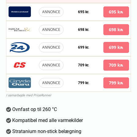
695 kr.
ANNONCE
695 kr.
698 kr.
ANNONCE
698 kr.
699 kr.
ANNONCE
699 kr.
709 kr.
ANNONCE
709 kr.
799 kr.
ANNONCE
799 kr.
I samarbejde med PriceRunner
Ovnfast op til 260 °C
Kompatibel med alle varmekilder
Stratanium non-stick belægning