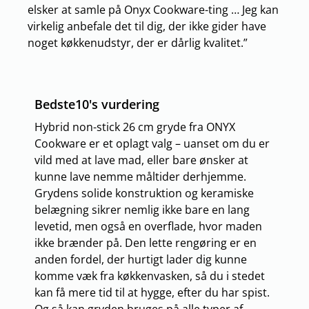
elsker at samle på Onyx Cookware-ting … Jeg kan
virkelig anbefale det til dig, der ikke gider have
noget køkkenudstyr, der er dårlig kvalitet.”
Bedste10's vurdering
Hybrid non-stick 26 cm gryde fra ONYX
Cookware er et oplagt valg – uanset om du er
vild med at lave mad, eller bare ønsker at
kunne lave nemme måltider derhjemme.
Grydens solide konstruktion og keramiske
belægning sikrer nemlig ikke bare en lang
levetid, men også en overflade, hvor maden
ikke brænder på. Den lette rengøring er en
anden fordel, der hurtigt lader dig kunne
komme væk fra køkkenvasken, så du i stedet
kan få mere tid til at hygge, efter du har spist.
Og så kan gryden bruges på alle typer af