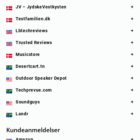
JV – JydskeVestkysten
Testfamilien.dk
Lbtechreviews
Trusted Reviews
Musicstore
Desertcart.tn
Outdoor Speaker Depot
Techprevue.com
Soundguys
Landr
Kundeanmeldelser
Amazon