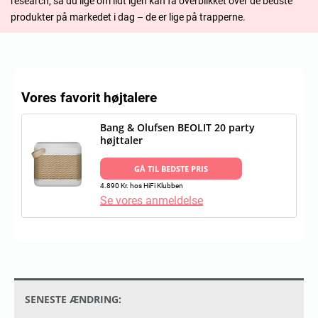
research, så du lige om lidt igen kan få overblikket over de bedste
produkter på markedet i dag – de er lige på trapperne.
Vores favorit højtalere
Bang & Olufsen BEOLIT 20 party
højttaler
GÅ TIL BEDSTE PRIS
4.890 Kr. hos HiFi Klubben
Se vores anmeldelse
SENESTE ÆNDRING: