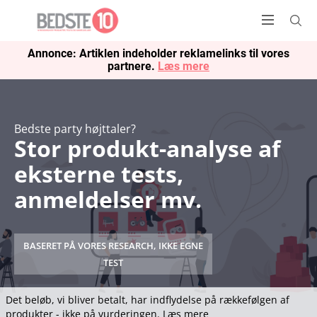
Annonce: Artiklen indeholder reklamelinks til vores
partnere.
Læs mere
Bedste party højttaler?
Stor produkt-analyse af
eksterne tests,
anmeldelser mv.
BASERET PÅ VORES RESEARCH, IKKE EGNE
TEST
Det beløb, vi bliver betalt, har indflydelse på rækkefølgen af
produkter - ikke på vurderingen.
Læs mere