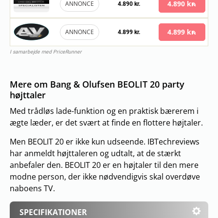
4.890 kr.
ANNONCE
4.890 kr.
4.899 kr.
ANNONCE
4.899 kr.
I samarbejde med PriceRunner
Mere om Bang & Olufsen BEOLIT 20 party
højttaler
Med trådløs lade-funktion og en praktisk bærerem i
ægte læder, er det svært at finde en flottere højtaler.
Men BEOLIT 20 er ikke kun udseende. IBTechreviews
har anmeldt højttaleren og udtalt, at de stærkt
anbefaler den. BEOLIT 20 er en højtaler til den mere
modne person, der ikke nødvendigvis skal overdøve
naboens TV.
SPECIFIKATIONER